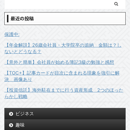
最近の投稿
保護中:
【年金解説】26歳会社員・大学院卒の追納 金額は？し
ないとどうなる？
【意外と簡単】会社員が始める簿記3級の勉強と感想
【TOC+】記事カードが目次に含まれる現象を強引に解
決 画像あり
【投資信託】海外駐在までに行う資産形成 2つのほった
らかし戦略
ビジネス
趣味