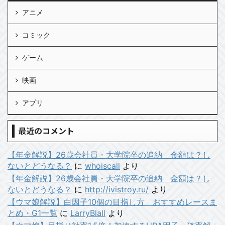
アニメ
コミック
ゲーム
映画
アプリ
最近のコメント
【年金解説】26歳会社員・大学院卒の追納 金額は？し
ないとどうなる？
に
whoiscall
より
【年金解説】26歳会社員・大学院卒の追納 金額は？し
ないとどうなる？
に
http://ivistroy.ru/
より
【ウマ娘解説】白因子10個の目指し方 おすすめレースま
とめ・G1一覧
に
LarryBlall
より