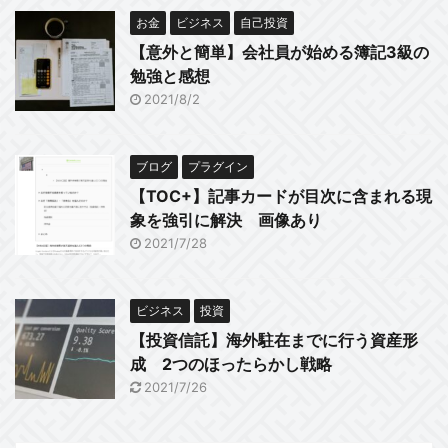
お金
ビジネス
自己投資
【意外と簡単】会社員が始める簿記3級の
勉強と感想
2021/8/2
ブログ
プラグイン
【TOC+】記事カードが目次に含まれる現
象を強引に解決 画像あり
2021/7/28
ビジネス
投資
【投資信託】海外駐在までに行う資産形
成 2つのほったらかし戦略
2021/7/26