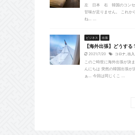
左 日本 右 韓国のコンセ
甘味が足りません。 これか
ね… ...
ビジネス
出張
【海外出張】どうする
2021/7/20
コロナ
,
出入
このご時世に海外出張が決ま
んにちは 突然の韓国出張が
ぁ… 今回は同じくこ ...