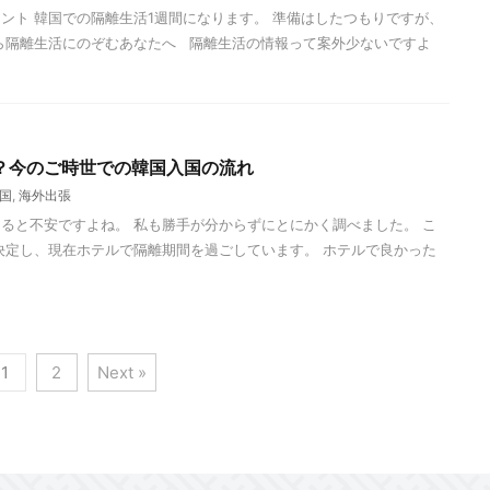
ント 韓国での隔離生活1週間になります。 準備はしたつもりですが、
ら隔離生活にのぞむあなたへ 隔離生活の情報って案外少ないですよ
？今のご時世での韓国入国の流れ
国
,
海外出張
ると不安ですよね。 私も勝手が分からずにとにかく調べました。 こ
決定し、現在ホテルで隔離期間を過ごしています。 ホテルで良かった
1
2
Next »