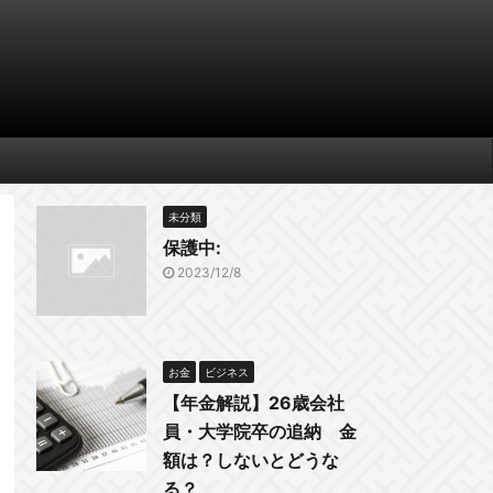
未分類
保護中:
2023/12/8
お金
ビジネス
【年金解説】26歳会社
員・大学院卒の追納 金
額は？しないとどうな
る？