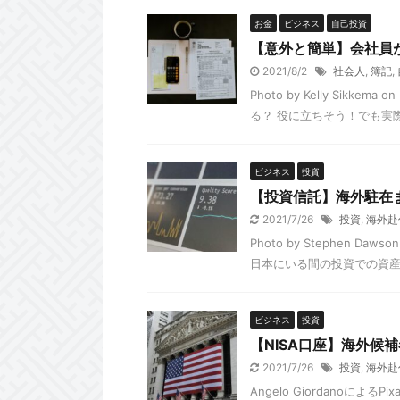
お金
ビジネス
自己投資
【意外と簡単】会社員
2021/8/2
社会人
,
簿記
,
Photo by Kelly Sik
る？ 役に立ちそう！でも実際
ビジネス
投資
【投資信託】海外駐在
2021/7/26
投資
,
海外赴
Photo by Stephen 
日本にいる間の投資での資産形
ビジネス
投資
【NISA口座】海外候
2021/7/26
投資
,
海外赴
Angelo Giordanoに