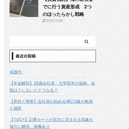
でに行う資産形成 2つ
のほったらかし戦略
2021/7/26
最近の投稿
保護中:
【年金解説】26歳会社員・大学院卒の追納 金
額は？しないとどうなる？
【意外と簡単】会社員が始める簿記3級の勉強
と感想
【TOC+】記事カードが目次に含まれる現象を
強引に解決 画像あり