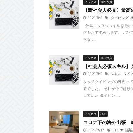
ビジネス
自己投資
【新社会人必見】最高
2021/8/2
タイピング
,
仕事に役立つスキルを身につ
グをおすすめします。 パソ
ちな ...
ビジネス
自己投資
【社会人必須スキル】
2021/8/2
スキル
,
タイ
タッチタイピングの練習って
者でした。 それが今では秒
していた タイピン ...
ビジネス
出張
コロナ下の海外出張 
2021/3/17
コロナ
,
隔離