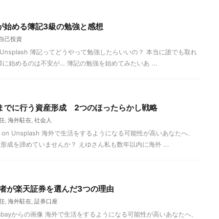
が始める簿記3級の勉強と感想
自己投資
kema on Unsplash 簿記ってどうやって勉強したらいいの？ 本当に誰でも取れ
に始めるのは不安が… 簿記の勉強を始めてみたいあ ...
までに行う資産形成 2つのほったらかし戦略
任
,
海外駐在
,
社会人
Dawson on Unsplash 海外で生活をするようになる可能性が高いあなたへ、
成を諦めていませんか？ えゆさん私も数年以内に海外 ...
補者が楽天証券を選んだ3つの理由
任
,
海外駐在
,
証券口座
よるPixabayからの画像 海外で生活をするようになる可能性が高いあなたへ、