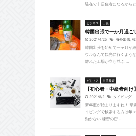
駐在で非居住者になるからと、N
ビジネス
出張
韓国出張で一か月過ご
2021/4/25
海外出張
,
韓
韓国出張を始めて一ヶ月が経
ウルなんて観光に行くような
離れた工場が立ち並ぶ ...
ビジネス
自己投資
【初心者・中級者向け
2021/8/2
タイピング
新年度が始まりますね！ 環
イピングで検索する方は年々
動かない 練習の密 ...