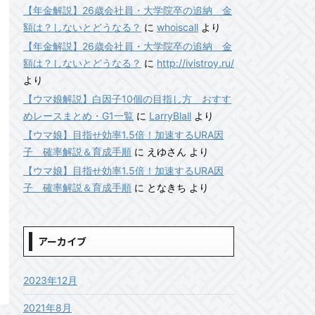
【年金解説】26歳会社員・大学院卒の追納 金
額は？しないとどうなる？
に
whoiscall
より
【年金解説】26歳会社員・大学院卒の追納 金
額は？しないとどうなる？
に
http://ivistroy.ru/
より
【ウマ娘解説】白因子10個の目指し方 おすす
めレースまとめ・G1一覧
に
LarryBlall
より
【ウマ娘】目指せ効率1.5倍！加速するURA因
子 確率解説＆育成手順
に
えゆさん
より
【ウマ娘】目指せ効率1.5倍！加速するURA因
子 確率解説＆育成手順
に
となきち
より
アーカイブ
2023年12月
2021年8月