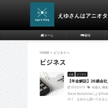
えゆさんはアニオタ
ホーム
趣味
HOME
>
ビジネス
>
ビジネス
お金
ビジネス
【年金解説】26歳会
2022/3/13
社会人
,
税金
Steve Buissinneに
の？ えゆさん調べてみると