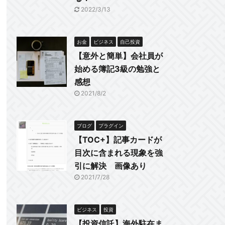
2022/3/13
お金
ビジネス
自己投資
【意外と簡単】会社員が
始める簿記3級の勉強と
感想
2021/8/2
ブログ
プラグイン
【TOC+】記事カードが
目次に含まれる現象を強
引に解決 画像あり
2021/7/28
ビジネス
投資
【投資信託】海外駐在ま