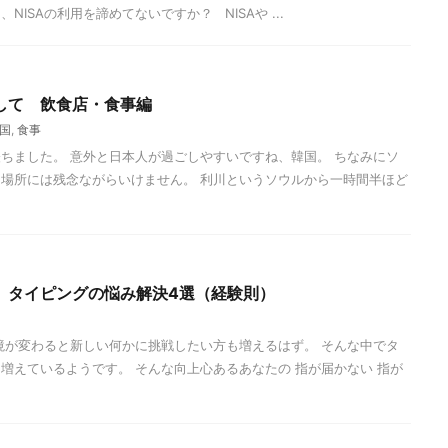
ISAの利用を諦めてないですか？ NISAや ...
して 飲食店・食事編
国
,
食事
ちました。 意外と日本人が過ごしやすいですね、韓国。 ちなみにソ
場所には残念ながらいけません。 利川というソウルから一時間半ほど
】タイピングの悩み解決4選（経験則）
境が変わると新しい何かに挑戦したい方も増えるはず。 そんな中でタ
増えているようです。 そんな向上心あるあなたの 指が届かない 指が