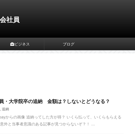
会社員
ビジネス
ブログ
社員・大学院卒の追納 金額は？しないとどうなる？
,
追納
よるPixabayからの画像 追納ってした方が得？ いくら払って、いくらもらえる
意外と当事者意識のある記事が見つからないぞ？！ ...