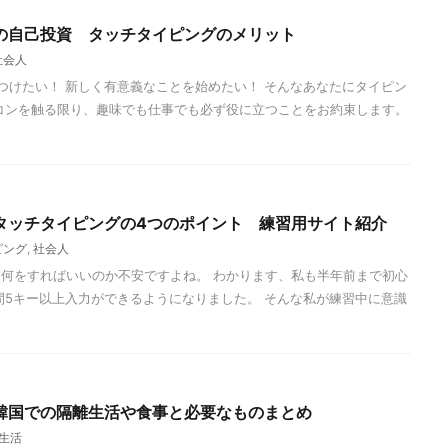
の自己投資 タッチタイピングのメリット
社会人
けたい！ 新しく有意義なことを始めたい！ そんなあなたにタイピン
コンを触る限り、趣味でも仕事でも必ず役に立つことをお約束します。
タッチタイピングの4つのポイント 練習用サイト紹介
ピング
,
社会人
何をすればいいのか不安ですよね。 わかります、私も半年前まで初心
間5キー以上入力ができるようになりました。 そんな私が練習中に意識
韓国での隔離生活や食事と必要なものまとめ
生活