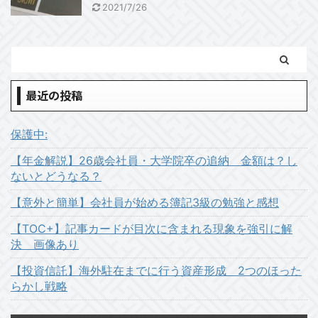
2021/7/26
最近の投稿
保護中:
【年金解説】26歳会社員・大学院卒の追納 金額は？し
ないとどうなる？
【意外と簡単】会社員が始める簿記3級の勉強と感想
【TOC+】記事カードが目次に含まれる現象を強引に解
決 画像あり
【投資信託】海外駐在までに行う資産形成 2つのほった
らかし戦略