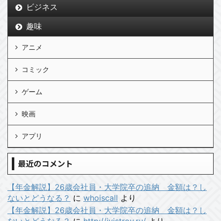
ビジネス
趣味
アニメ
コミック
ゲーム
映画
アプリ
最近のコメント
【年金解説】26歳会社員・大学院卒の追納 金額は？し
ないとどうなる？
に
whoiscall
より
【年金解説】26歳会社員・大学院卒の追納 金額は？し