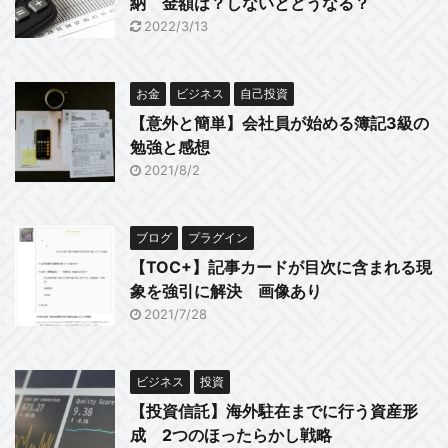
納 金額は？しないとどうなる？
2022/3/13
お金
ビジネス
自己投資
【意外と簡単】会社員が始める簿記3級の
勉強と感想
2021/8/2
ブログ
プラグイン
【TOC+】記事カードが目次に含まれる現
象を強引に解決 画像あり
2021/7/28
ビジネス
投資
【投資信託】海外駐在までに行う資産形
成 2つのほったらかし戦略