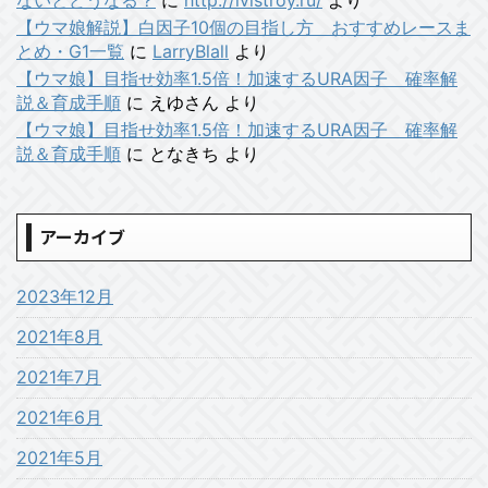
ないとどうなる？
に
http://ivistroy.ru/
より
【ウマ娘解説】白因子10個の目指し方 おすすめレースま
とめ・G1一覧
に
LarryBlall
より
【ウマ娘】目指せ効率1.5倍！加速するURA因子 確率解
説＆育成手順
に
えゆさん
より
【ウマ娘】目指せ効率1.5倍！加速するURA因子 確率解
説＆育成手順
に
となきち
より
アーカイブ
2023年12月
2021年8月
2021年7月
2021年6月
2021年5月