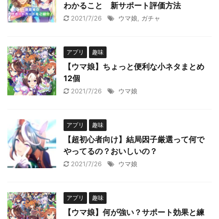
わかること 新サポート評価方法
2021/7/26
ウマ娘
,
ガチャ
アプリ
趣味
【ウマ娘】ちょっと便利な小ネタまとめ
12個
2021/7/26
ウマ娘
アプリ
趣味
【超初心者向け】結局因子厳選って何で
やってるの？おいしいの？
2021/7/26
ウマ娘
アプリ
趣味
【ウマ娘】何が強い？サポート効果と練