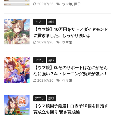
2021/7/26
ウマ娘
,
因子
アプリ
趣味
【ウマ娘】10万円をサトノダイヤモンド
に貢ぎました。しっかり強いよ
2021/7/26
ウマ娘
アプリ
趣味
【ウマ娘】Q.そのサポートはなにがそん
なに強い？A.トレーニング効果が強い！
2021/7/26
ウマ娘
アプリ
趣味
【ウマ娘因子厳選】白因子10個を目指す
育成立ち回り 賢さ育成編