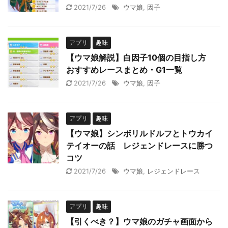
2021/7/26
ウマ娘
,
因子
アプリ
趣味
【ウマ娘解説】白因子10個の目指し方
おすすめレースまとめ・G1一覧
2021/7/26
ウマ娘
,
因子
アプリ
趣味
【ウマ娘】シンボリルドルフとトウカイ
テイオーの話 レジェンドレースに勝つ
コツ
2021/7/26
ウマ娘
,
レジェンドレース
アプリ
趣味
【引くべき？】ウマ娘のガチャ画面から