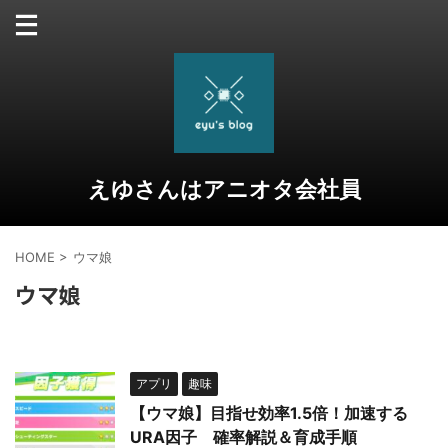
えゆさんはアニオタ会社員
HOME
>
ウマ娘
ウマ娘
アプリ
趣味
【ウマ娘】目指せ効率1.5倍！加速する
URA因子 確率解説＆育成手順