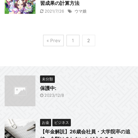
習成果の計算方法
2021/7/26
ウマ娘
« Prev
1
2
未分類
保護中:
2023/12/8
お金
ビジネス
【年金解説】26歳会社員・大学院卒の追