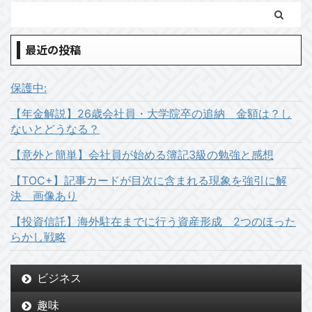
最近の投稿
保護中:
【年金解説】26歳会社員・大学院卒の追納 金額は？し
ないとどうなる？
【意外と簡単】会社員が始める簿記3級の勉強と感想
【TOC+】記事カードが目次に含まれる現象を強引に解
決 画像あり
【投資信託】海外駐在までに行う資産形成 2つのほった
らかし戦略
ビジネス
趣味