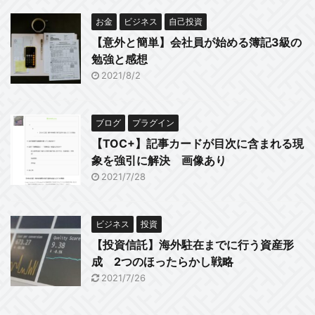
お金
ビジネス
自己投資
【意外と簡単】会社員が始める簿記3級の
勉強と感想
2021/8/2
ブログ
プラグイン
【TOC+】記事カードが目次に含まれる現
象を強引に解決 画像あり
2021/7/28
ビジネス
投資
【投資信託】海外駐在までに行う資産形
成 2つのほったらかし戦略
2021/7/26