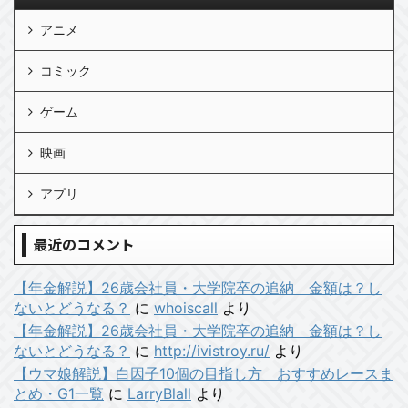
アニメ
コミック
ゲーム
映画
アプリ
最近のコメント
【年金解説】26歳会社員・大学院卒の追納 金額は？し
ないとどうなる？
に
whoiscall
より
【年金解説】26歳会社員・大学院卒の追納 金額は？し
ないとどうなる？
に
http://ivistroy.ru/
より
【ウマ娘解説】白因子10個の目指し方 おすすめレースま
とめ・G1一覧
に
LarryBlall
より