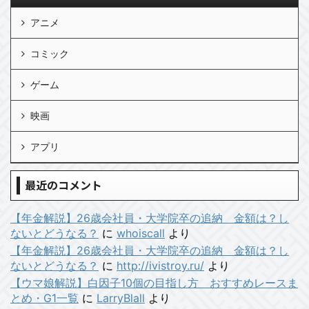
アニメ
コミック
ゲーム
映画
アプリ
最近のコメント
【年金解説】26歳会社員・大学院卒の追納 金額は？し
ないとどうなる？
に
whoiscall
より
【年金解説】26歳会社員・大学院卒の追納 金額は？し
ないとどうなる？
に
http://ivistroy.ru/
より
【ウマ娘解説】白因子10個の目指し方 おすすめレースま
とめ・G1一覧
に
LarryBlall
より