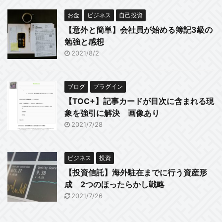
お金
ビジネス
自己投資
【意外と簡単】会社員が始める簿記3級の
勉強と感想
2021/8/2
ブログ
プラグイン
【TOC+】記事カードが目次に含まれる現
象を強引に解決 画像あり
2021/7/28
ビジネス
投資
【投資信託】海外駐在までに行う資産形
成 2つのほったらかし戦略
2021/7/26