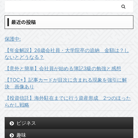
最近の投稿
保護中:
【年金解説】26歳会社員・大学院卒の追納 金額は？し
ないとどうなる？
【意外と簡単】会社員が始める簿記3級の勉強と感想
【TOC+】記事カードが目次に含まれる現象を強引に解
決 画像あり
【投資信託】海外駐在までに行う資産形成 2つのほった
らかし戦略
ビジネス
趣味