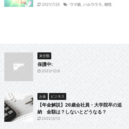
2021/7/26
ウマ娘
,
ハルウララ
,
相性
未分類
保護中:
2023/12/8
お金
ビジネス
【年金解説】26歳会社員・大学院卒の追
納 金額は？しないとどうなる？
2022/3/13