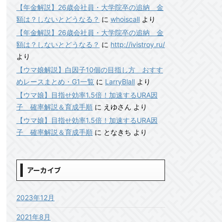
【年金解説】26歳会社員・大学院卒の追納 金
額は？しないとどうなる？
に
whoiscall
より
【年金解説】26歳会社員・大学院卒の追納 金
額は？しないとどうなる？
に
http://ivistroy.ru/
より
【ウマ娘解説】白因子10個の目指し方 おすす
めレースまとめ・G1一覧
に
LarryBlall
より
【ウマ娘】目指せ効率1.5倍！加速するURA因
子 確率解説＆育成手順
に
えゆさん
より
【ウマ娘】目指せ効率1.5倍！加速するURA因
子 確率解説＆育成手順
に
となきち
より
アーカイブ
2023年12月
2021年8月