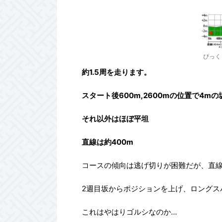
びっく
約1.5周を走ります。
スタート後600m,2600mの位置で4mの
それ以外はほぼ平坦
直線は約400m
コースの傾向は逃げ切りが困難だが、直
2週目坂からポジションを上げ、ロングス
これはやはりゴルシなのか…