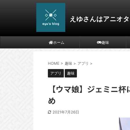
えゆさんはアニオタ
ホーム
趣味
HOME
>
趣味
>
アプリ
>
アプリ
趣味
【ウマ娘】ジェミニ杯
め
2021年7月26日