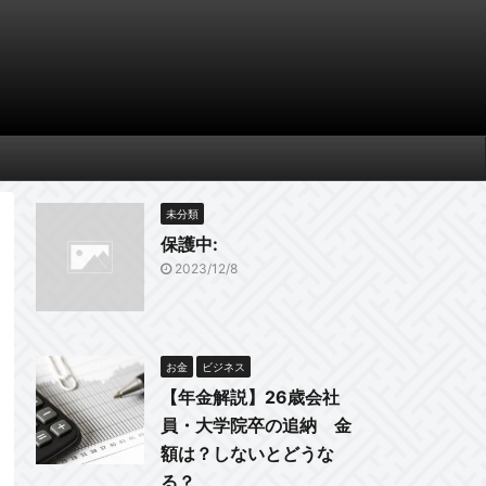
未分類
保護中:
2023/12/8
お金
ビジネス
【年金解説】26歳会社
員・大学院卒の追納 金
額は？しないとどうな
る？