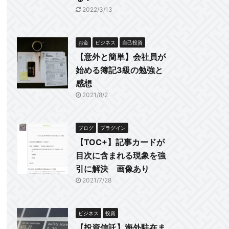
2022/3/13
お金
ビジネス
自己投資
【意外と簡単】会社員が
始める簿記3級の勉強と
感想
2021/8/2
ブログ
プラグイン
【TOC+】記事カードが
目次に含まれる現象を強
引に解決 画像あり
2021/7/28
ビジネス
投資
【投資信託】海外駐在ま