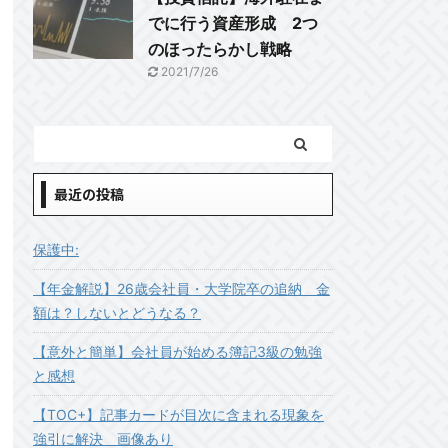
でに行う資産形成 2つ
のほったらかし戦略
2021/7/26
最近の投稿
保護中:
【年金解説】26歳会社員・大学院卒の追納 金
額は？しないとどうなる？
【意外と簡単】会社員が始める簿記3級の勉強
と感想
【TOC+】記事カードが目次に含まれる現象を
強引に解決 画像あり